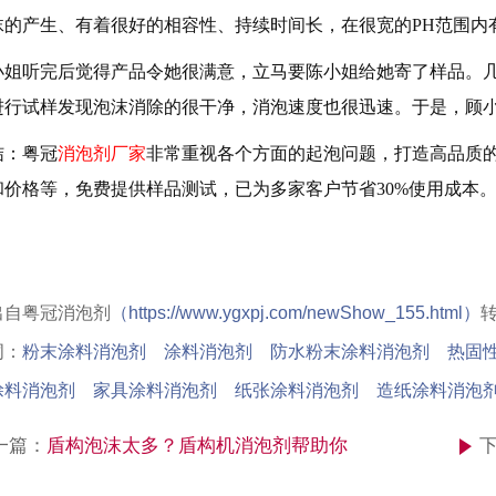
沫的产生、有着很好的相容性、持续时间长，在很宽的PH范围内
姐听完后觉得产品令她很满意，立马要陈小姐给她寄了样品。几
进行试样发现泡沫消除的很干净，消泡速度也很迅速。于是，顾
：粤冠
消泡剂厂家
非常重视各个方面的起泡问题，打造高品质
价格等，免费提供样品测试，已为多家客户节省30%使用成本。详情
出自粤冠消泡剂
（
https://www.ygxpj.com/newShow_155.html）
词：
粉末涂料消泡剂 涂料消泡剂 防水粉末涂料消泡剂 热固
涂料消泡剂 家具涂料消泡剂 纸张涂料消泡剂 造纸涂料消泡
一篇：
盾构泡沫太多？盾构机消泡剂帮助你