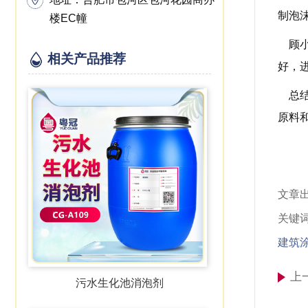
制泡
楼EC幢
顾小
相关产品推荐
好，
总结
原料和
文章
关键
建筑
上
污水生化池消泡剂