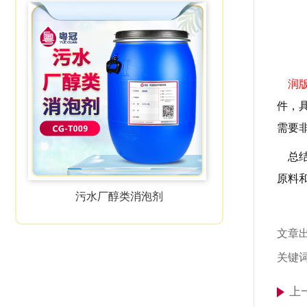
润
件，
需要
总结
原料和
污水厂醇类消泡剂
文章
关键
上