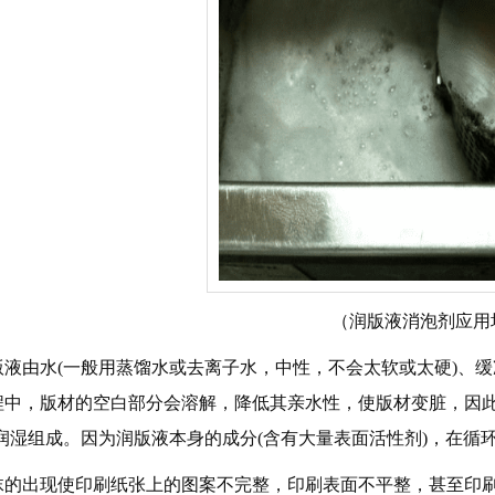
（润版液消泡剂应用
液由水(一般用蒸馏水或去离子水，中性，不会太软或太硬)、缓冲
程中，版材的空白部分会溶解，降低其亲水性，使版材变脏，因
和润湿组成。因为润版液本身的成分(含有大量表面活性剂)，在循
的出现使印刷纸张上的图案不完整，印刷表面不平整，甚至印刷