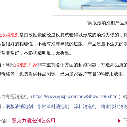
(润版液消泡剂产品
版液消泡剂
是由改性聚醚经过反复试验得以形成的消泡力强的，
具备很好的相容性，不会有泡沫导致的脏版，产品质量不达关的
非常非常好，不影响透明度，无析出。
：粤冠
消泡剂厂家
非常重视各个方面的起泡问题，打造高品质
价格等，免费提供样品测试，已为多家客户节省30%使用成本。详情
出自粤冠消泡剂
（
https://www.ygxpj.com/newShow_286.html）
词：
润版液消泡剂 水性涂料消泡剂 涂料消泡剂 粉末涂料消
一篇：
亚克力消泡剂怎么用