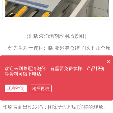
（润版液消泡剂应用场景图）
苏先生对于使用润版液起泡总结了以下几个原
因。首先是润版液自身问题，润版液中本身含有
×
消泡剂有哪些种类？
一定的活性物质，这些活性物质反应产生泡沫。
欢迎来到粤冠消泡剂，有需要免费拿样、产品报价
等资料可留下电话
同时润版液水槽一般都是采用负压抽水的方式回
水的，因此会引入大量的空气从而产生泡沫。大
现在咨询
稍后再说
量的泡沫会降低生产效率，影响印刷质量，造成
印刷表面出现缺陷，图案无法印刷完整的现象。