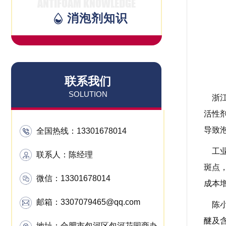
ANTIFOAM KNOWLEDGE
消泡剂知识
联系我们
SOLUTION
浙
活性
导致
全国热线：
13301678014
工
联系人：陈经理
斑点
微信：13301678014
成本
邮箱：3307079465@qq.com
陈
醚及
地址：合肥市包河区包河花园商办