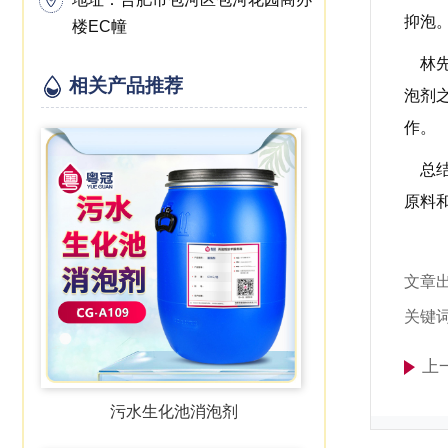
抑泡
楼EC幢
林
相关产品推荐
泡剂
作。
总
原料
文章
关键
上
污水生化池消泡剂