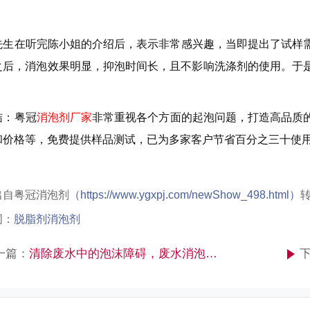
。
先生在听完陈小姐的介绍后，表示非常感兴趣，当即提出了试样
之后，消泡效果明显，抑泡时间长，且不影响洗涤剂的使用。于
结：粤冠
消泡剂厂家
非常重视各个方面的起泡问题，打造高品质
和价格等，免费提供样品测试，已为多家客户节省百分之三十使
出自粤冠消泡剂
（
https://www.ygxpj.com/newShow_498.html）
词：
脱脂剂消泡剂
一篇：
清除废水中的泡沫障碍，废水消泡剂的工作原理解析