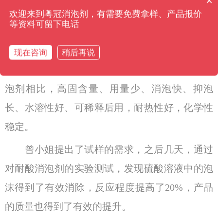
×
你们是怎么收费的呢？
性剂产生的顽固型泡沫，它在强碱、高温下能稳
欢迎来到粤冠消泡剂，有需要免费拿样、产品报价
等资料可留下电话
定消泡。它改变了硅类消泡剂残留硅斑的缺点，
在油墨、造纸涂布，化工，污水处理，中高温喷
现在咨询
稍后再说
淋清洗工业，长时间消抑泡。同市场上普通的消
泡剂相比，高固含量、用量少、消泡快、抑泡
长、水溶性好、可稀释后用，耐热性好，化学性
稳定。
曾小姐提出了试样的需求，之后几天，通过
对耐酸消泡剂的实验测试，发现硫酸溶液中的泡
沫得到了有效消除，反应程度提高了20%，产品
的质量也得到了有效的提升。