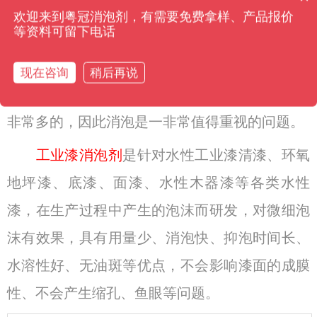
致漆膜脱落或者开裂的现象，起不到防护和装饰
欢迎来到粤冠消泡剂，有需要免费拿样、产品报价
等资料可留下电话
的作用，由于涂装效果理想，一般需要多次涂
装，这样一来，就增加了企业的时间和支出成
现在咨询
稍后再说
本，所以说工业漆产生起泡对涂装工程的危害是
非常多的，因此消泡是一非常值得重视的问题。
工业漆消泡剂
是针对水性工业漆清漆、环氧
地坪漆、底漆、面漆、水性木器漆等各类水性
漆，在生产过程中产生的泡沫而研发，对微细泡
沫有效果，具有用量少、消泡快、抑泡时间长、
水溶性好、无油斑等优点，不会影响漆面的成膜
性、不会产生缩孔、鱼眼等问题。