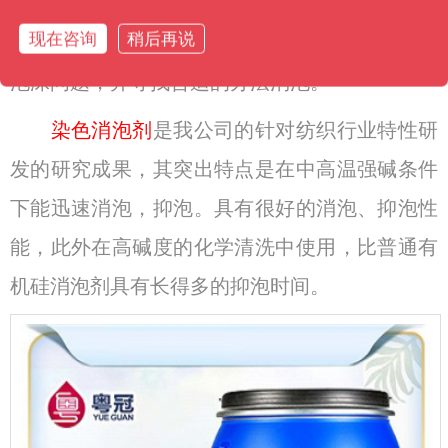
浪费了原材料，变相的增加了企业的成本支出，
现在咨询
稍后再说
所产生的危害是非常大的，值得每个纺织人重视
泡沫问题，并寻找合适的办法消泡。
染色消泡剂
是我公司的针对纺织行业特性研
发的研究成果，其突出特点是在中高温强碱条件
下能迅速消泡，抑泡。具有很好的消泡、抑泡性
能，此外在高碱度的化学清洗中使用，比普通有
机硅消泡剂具有长得多的抑泡时间。