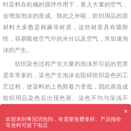
时染料在机械的搅拌作用下，卷入大量的空气，
会增加泡沫的形成。除此之外呢，纺织用品的原
材料大多数是棉麻等材质，这些材质具有吸附
性，容易吸收空气中的水分以及空气，并加速泡
沫的产生。
纺织染色过程产生大量的泡沫所引起的危害
是非常多的，染色产生泡沫会阻碍纺织染色的工
艺过程，使染料的上色附着力变低，因此易造成
纺织用品染色后出现色斑、染色不均与深浅不
一、印染图案不完整的情况发生，直接影响纺织
×
消泡剂有哪些种类？
欢迎来到粤冠消泡剂，有需要免费拿样、产品报价
用品的质量，严重的时候会造成残次品，大大地
等资料可留下电话