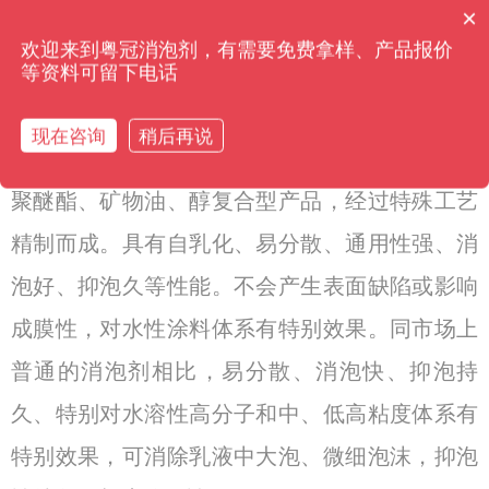
×
应，产出气体，导致泡沫的产生。除此之外，施
你们是怎么收费的呢？
欢迎来到粤冠消泡剂，有需要免费拿样、产品报价
工过程起泡也有可能是操作不当引起，涂装基材
等资料可留下电话
表面没哟清理干净、有杂质等。
现在咨询
稍后再说
水性聚氨酯消泡剂
水性聚氨酯消泡剂是有机
聚醚酯、矿物油、醇复合型产品，经过特殊工艺
精制而成。具有自乳化、易分散、通用性强、消
泡好、抑泡久等性能。不会产生表面缺陷或影响
成膜性，对水性涂料体系有特别效果。同市场上
普通的消泡剂相比，易分散、消泡快、抑泡持
久、特别对水溶性高分子和中、低高粘度体系有
特别效果，可消除乳液中大泡、微细泡沫，抑泡