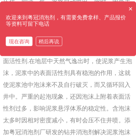
压住，则油、气、水将自动喷出，此时，因尚未
×
消泡剂有哪些种类？
安装好井口装置，就会导致“井喷事故”。 配制泥
欢迎来到粤冠消泡剂，有需要免费拿样、产品报价
等资料可留下电话
浆时.需有足够的相对密度，一般泥浆成分为:枯
土、重晶石粉、褐煤木质磺酸盐、狡甲基纤维素
现在咨询
稍后再说
等.为使土粒、石粉悬浮于泥浆中必须含有一些表
面活性剂.在地层中天然气逸出时，使泥浆产生泡
沫，泥浆中的表面活性剂具有稳泡的作用，这就
使泥浆池中泡沫来不及自行破灭，而又循环回入
井中。严重的起泡现象，还因泡沫上附着表面活
性剂过多，影响泥浆悬浮体系的稳定性。含泡沫
太多时因相对密度减小，有时会压不住井喷。添
加粤冠消泡剂厂研发的钻井消泡剂解决泥浆泡沫