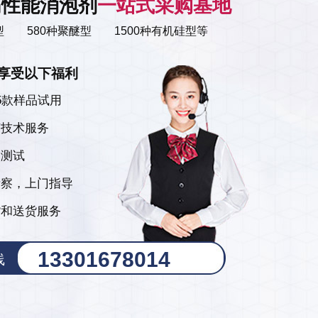
高性能消泡剂
一站式采购基地
硅型 580种聚醚型 1500种有机硅型等
享受以下福利
5款样品试用
艺技术服务
品测试
考察，上门指导
货和送货服务
13301678014
线