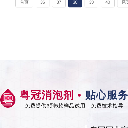
首页
36
37
38
39
40
尾
粤冠消泡剂 •
贴心服
免费提供3到5款样品试用，免费技术指导