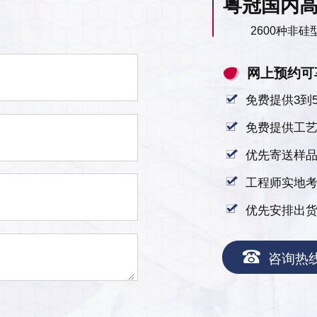
粤冠国内
2600种非
网上预约可
免费提供3到
免费提供工
优先寄送样
工程师实地
优先安排出
咨询热