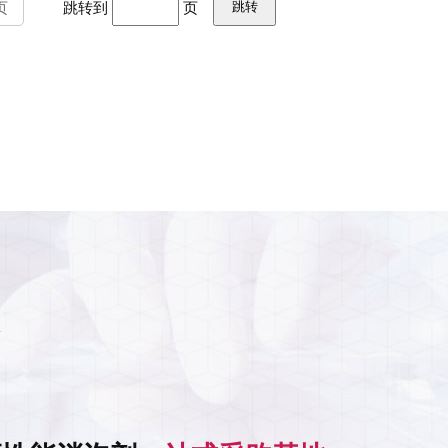
页
跳转到
页
务