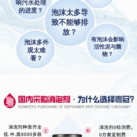
响污水处理
的进度？
泡沫太多导
致不能够排
放？
有泡沫会影响
泡沫多外
活性泥与菌
观太难
物？
看？