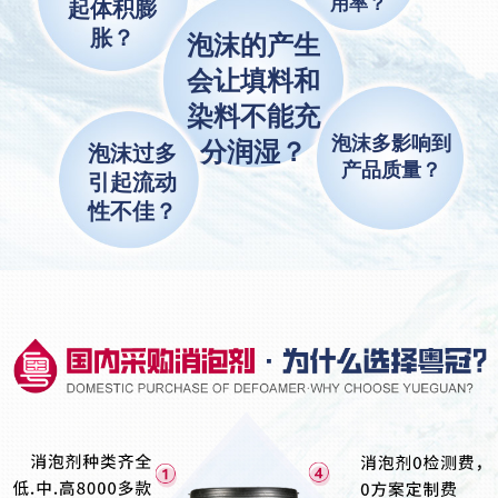
用率？
起体积膨
胀？
泡沫的产生
会让填料和
染料不能充
泡沫多影响到
分润湿？
泡沫过多
产品质量？
引起流动
性不佳？