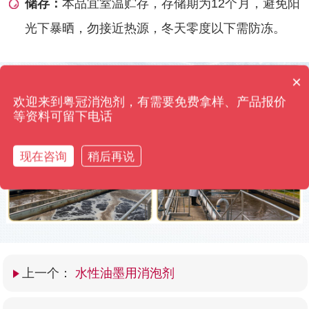
储存：
本品宜室温贮存，存储期为12个月，避免阳
光下暴晒，勿接近热源，冬天零度以下需防冻。
×
你们是怎么收费的呢？
使用前后效果对比
欢迎来到粤冠消泡剂，有需要免费拿样、产品报价
粤冠消泡剂·只用效果来打动您 高浓缩添加量仅需0.01%
等资料可留下电话
现在咨询
稍后再说
上一个：
水性油墨用消泡剂