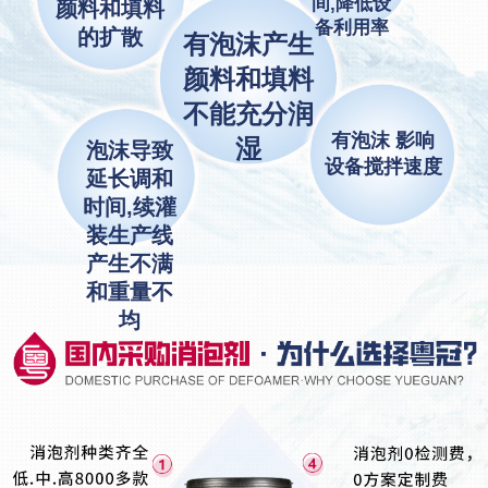
间,降低设
颜料和填料
备利用率
的扩散
有泡沫产生
颜料和填料
不能充分润
有泡沫 影响
湿
泡沫导致
设备搅拌速度
延长调和
时间,续灌
装生产线
产生不满
和重量不
均