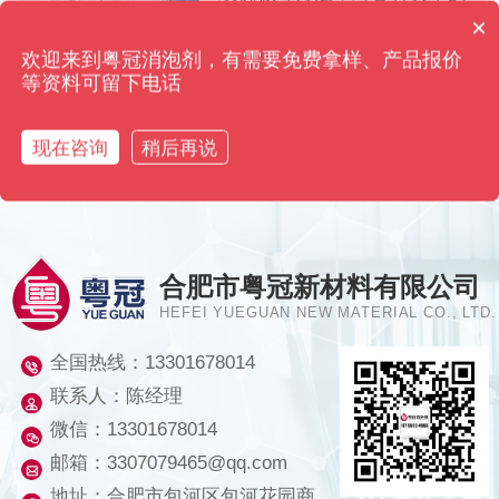
备、机器、管道、工件、零部件
×
消泡剂有哪些种类？
等进行表面污垢、油脂、尘埃、
欢迎来到粤冠消泡剂，有需要免费拿样、产品报价
铁锈等有害物质的清洗，以达到
等资料可留下电话
去污、除酸、除碱、除油、除
1
锈、消毒、杀...
现在咨询
稍后再说
合肥市粤冠新材料有限公司
HEFEI YUEGUAN NEW MATERIAL CO., LTD.
全国热线：
13301678014
联系人：陈经理
微信：13301678014
邮箱：3307079465@qq.com
地址：合肥市包河区包河花园商