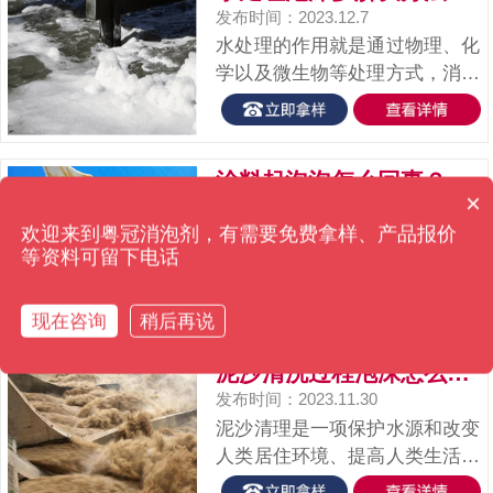
发布时间：2023.12.7
品加工、纺织印染、造纸、涂
水处理的作用就是通过物理、化
料、化...
学以及微生物等处理方式，消除
污水中的污染物质，然后进行排
放的工程。为了避免直接排放的
污水造成环境的污染，因此水处
涂料起泡泡怎么回事？用涂料消泡剂
理作业是非常有必要的。污水中
×
消泡剂有哪些种类？
发布时间：2023.12.5
我们常常会看到表面聚集了很多
欢迎来到粤冠消泡剂，有需要免费拿样、产品报价
涂料作用有很多，人类的日常生
泡沫...
等资料可留下电话
活都离不开它。它为不仅为人类
的生活提供了舒适的环境，还对
涂装物有保护的作用，延长物体
现在咨询
稍后再说
的使用寿命。随着人类对涂料的
泥沙清洗过程泡沫怎么处理？用泥沙清洗消泡剂
市场需求越来越高，对涂料的质
发布时间：2023.11.30
量要求除了要求性能好，还要环
泥沙清理是一项保护水源和改变
保。...
人类居住环境、提高人类生活质
量的一项工程；由于河道里的细