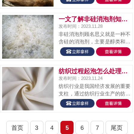
菌滋生，污染水体，需要进行泥
沙清理。我国的三峡大坝每年的
一文了解非硅消泡剂知识点
泥沙入库量可达到5亿吨，不及
发布时间：2023.11.28
时清洗则会危害水库设施。在泥
非硅消泡剂顾名思义就是一种不
沙清...
含硅的消泡剂，主要是醇类和脂
肪酸的复合物，主要是氢氧化钾
催化作用下，用丙二醇或甘油与
环氧丙烷、环氧乙烷等进行聚合
纺织过程起泡怎么处理？用纺织消泡剂
制得。非硅消泡剂的优点包括扩
发布时间：2023.11.24
散系数大、破泡能力强，稳定性
纺织行业是我国经济发展的重要
好以...
支柱，通过纺织行业生产的纺织
物品，为人类提供了日常生活的
需求，起到了不可替代的作用。
纺织是一个多工艺流程的生产过
程，包括了织造、染色、印花等
首页
3
4
5
6
7
尾页
多个工艺流程。在纺织厂生产的