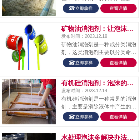
展、国家实力等有着非常重要的
意义。我国的工业发展进程也是
不断地进步，推动着全球的工业
矿物油消泡剂：让泡沫销声匿迹！
经济增长，面对我国工业发展的
发布时间：2023.12.18
一些成就，也需要看到工业发展
矿物油消泡剂是一种成分类消泡
所面临...
剂，这类消泡剂主要以分类命名
如有机硅消泡剂、聚醚消泡剂
等。难么，矿物油消泡剂与矿物
油有何联系呢？矿物油消泡剂的
有机硅消泡剂：泡沫的终结者！
主要成分是矿物油或者或其他不
发布时间：2023.12.14
溶于发泡介质的油性载体，占比
有机硅消泡剂是一种常见的消泡
50%...
剂，主要是消除液体中产生的泡
沫，通过改变液体的表面张力和
界面张力，使泡沫膜被破坏，以
达到快速消泡、抑泡的作用，常
水处理泡沫多解决办法？用水处理消泡剂
被广泛应用于水处理、制药、食