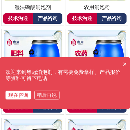
湿法磷酸消泡剂
农用消泡粉
技术沟通
产品咨询
技术沟通
产品咨询
×
你们是怎么收费的呢？
欢迎来到粤冠消泡剂，有需要免费拿样、产品报价
等资料可留下电话
现在咨询
稍后再说
肥料消泡剂
农药消泡剂
技术沟通
产品咨询
技术沟通
产品咨询