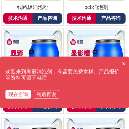
线路板消泡粉
pcb消泡剂
技术沟通
产品咨询
技术沟通
产品咨询
×
你们是怎么收费的呢？
欢迎来到粤冠消泡剂，有需要免费拿样、产品报价
等资料可留下电话
现在咨询
稍后再说
显影消泡剂
显影槽消泡剂
技术沟通
产品咨询
技术沟通
产品咨询