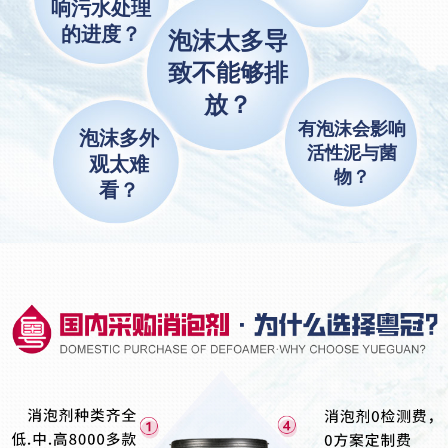
响污水处理
的进度？
泡沫太多导
致不能够排
放？
有泡沫会影响
泡沫多外
活性泥与菌
观太难
物？
看？