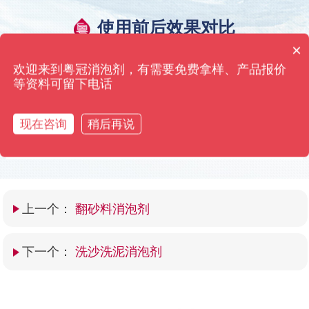
使用前后效果对比
×
粤冠消泡剂·只用效果来打动您 高浓缩添加量仅需0.01%
你们是怎么收费的呢？
欢迎来到粤冠消泡剂，有需要免费拿样、产品报价
等资料可留下电话
现在咨询
稍后再说
上一个：
翻砂料消泡剂
下一个：
洗沙洗泥消泡剂