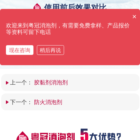
使用前后效果对比
×
粤冠消泡剂·只用效果来打动您 高浓缩添加量仅需0.01%
消泡剂有哪些种类？
欢迎来到粤冠消泡剂，有需要免费拿样、产品报价
等资料可留下电话
现在咨询
稍后再说
上一个：
胶黏剂消泡剂
下一个：
防火消泡剂