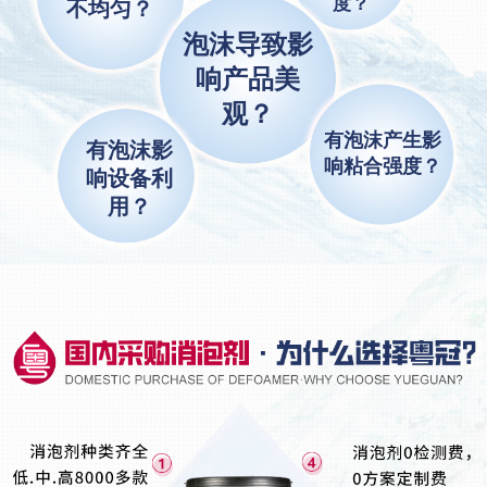
度？
不均匀？
泡沫导致影
响产品美
观？
有泡沫产生影
有泡沫影
响粘合强度？
响设备利
用？