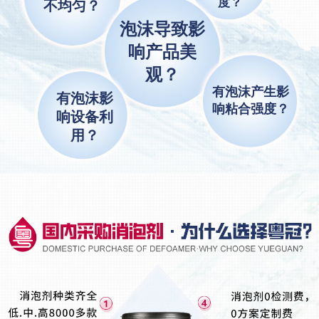
度？
不均匀？
泡沫导致影
响产品美
观？
有泡沫产生影
有泡沫影
响粘合强度？
响设备利
用？