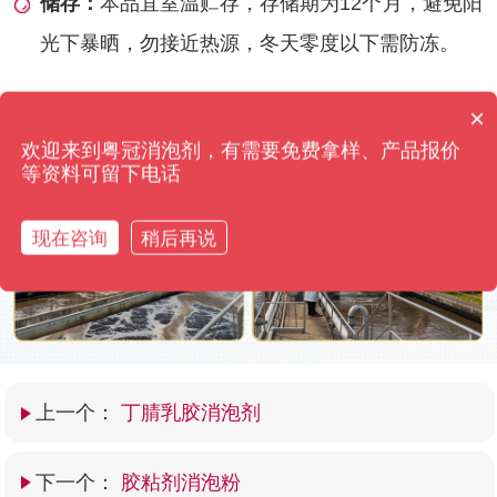
储存：
本品宜室温贮存，存储期为12个月，避免阳
光下暴晒，勿接近热源，冬天零度以下需防冻。
消泡剂有哪些种类？
×
你们是怎么收费的呢？
使用前后效果对比
欢迎来到粤冠消泡剂，有需要免费拿样、产品报价
等资料可留下电话
粤冠消泡剂·只用效果来打动您 高浓缩添加量仅需0.01%
现在咨询
稍后再说
上一个：
丁腈乳胶消泡剂
下一个：
胶粘剂消泡粉