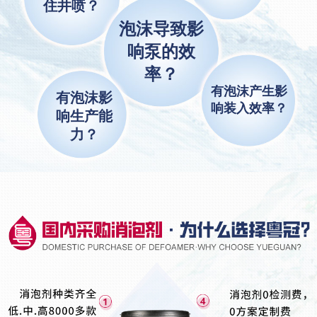
住井喷？
泡沫导致影
响泵的效
率？
有泡沫产生影
有泡沫影
响装入效率？
响生产能
力？