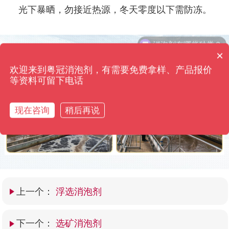
光下暴晒，勿接近热源，冬天零度以下需防冻。
×
使用前后效果对比
你们是怎么收费的呢？
欢迎来到粤冠消泡剂，有需要免费拿样、产品报价
粤冠消泡剂·只用效果来打动您 高浓缩添加量仅需0.01%
等资料可留下电话
现在咨询
稍后再说
上一个：
浮选消泡剂
下一个：
选矿消泡剂