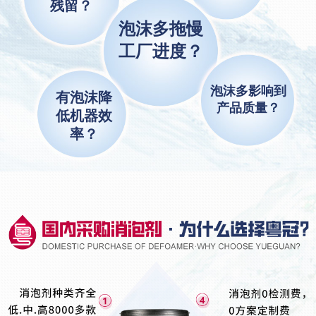
残留？
泡沫多拖慢
工厂进度？
泡沫多影响到
有泡沫降
产品质量？
低机器效
率？