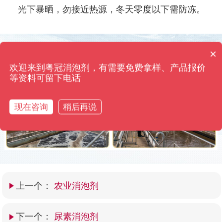
光下暴晒，勿接近热源，冬天零度以下需防冻。
消泡剂有哪些种类？
×
使用前后效果对比
你们是怎么收费的呢？
欢迎来到粤冠消泡剂，有需要免费拿样、产品报价
粤冠消泡剂·只用效果来打动您 高浓缩添加量仅需0.01%
等资料可留下电话
现在咨询
稍后再说
上一个：
农业消泡剂
下一个：
尿素消泡剂