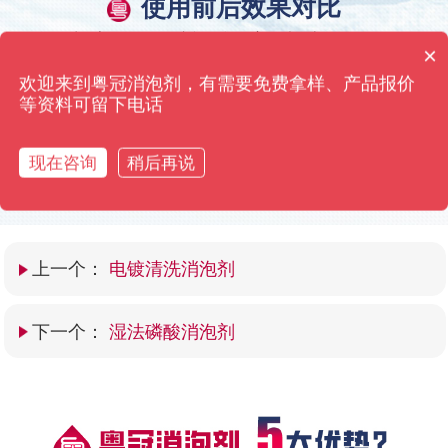
使用前后效果对比
粤冠消泡剂·只用效果来打动您 高浓缩添加量仅需0.01%
消泡剂有哪些种类？
×
你们是怎么收费的呢？
欢迎来到粤冠消泡剂，有需要免费拿样、产品报价
等资料可留下电话
现在咨询
稍后再说
上一个：
电镀清洗消泡剂
下一个：
湿法磷酸消泡剂