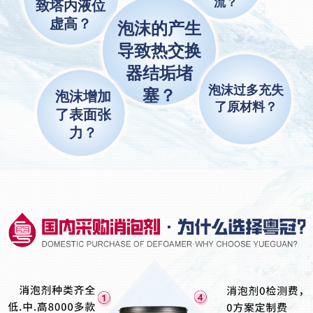
流？
致塔内液位
虚高？
泡沫的产生
导致热交换
器结垢堵
泡沫过多充失
塞？
泡沫增加
了原材料？
了表面张
力？