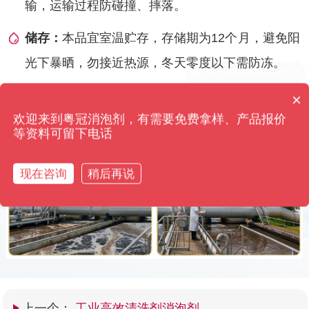
输，运输过程防碰撞、摔落。
储存：
本品宜室温贮存，存储期为12个月，避免阳
光下暴晒，勿接近热源，冬天零度以下需防冻。
×
你们是怎么收费的呢？
欢迎来到粤冠消泡剂，有需要免费拿样、产品报价
使用前后效果对比
等资料可留下电话
粤冠消泡剂·只用效果来打动您 高浓缩添加量仅需0.01%
现在咨询
稍后再说
上一个：
工业高效清洗剂消泡剂