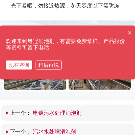
光下暴晒，勿接近热源，冬天零度以下需防冻。
消泡剂有哪些种类？
×
使用前后效果对比
你们是怎么收费的呢？
欢迎来到粤冠消泡剂，有需要免费拿样、产品报价
粤冠消泡剂·只用效果来打动您 高浓缩添加量仅需0.01%
等资料可留下电话
现在咨询
稍后再说
上一个：
电镀污水处理消泡剂
下一个：
污水水处理消泡剂