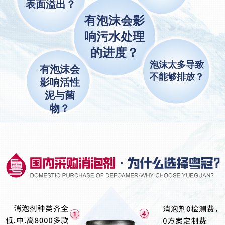
表面溢出？
有泡沫会影
响污水处理
的进度？
泡沫太多导致
有泡沫会
不能够排放？
影响活性
泥与菌
物？